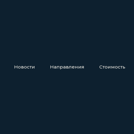
Новости
Направления
Стоимость
перты в области психиатрии, психотерапии
рологии в едином центре психического зд